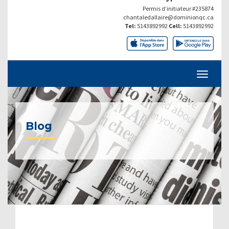
Permis d’initiateur #235874
chantaledallaire@dominionqc.ca
Tel:
5143892992
Cell:
5143892992
Blog