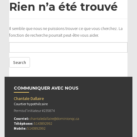
Rien n’a été trouvé
Il semble que nous ne puissions trouver ce que vous cherchez. La
fonction de recherche pourrait peut-être vous aider.
COMMUNIQUER AVEC NOUS
Chantale Dallaire
Courtier hypothécaire
Permis d’initiateur #235874
Courriel:
chantaledallaire@dominionqc.ca
Téléphone:
5143892992
Mobile:
5143892992